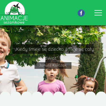
Skip
to
content
„Kiedy śmieje się dziecko, śmieje się cały
świat”
Janusz Korczak